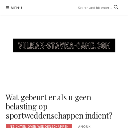
Skip
MENU
to
content
VULKAN-STAVKA-GAME.COM
– INZICHTEN OVER
WEDDENSCHAPPEN
Wat gebeurt er als u geen
belasting op
sportweddenschappen indient?
INZICHTEN OVER WEDDENSCHAPPEN
ANOUK