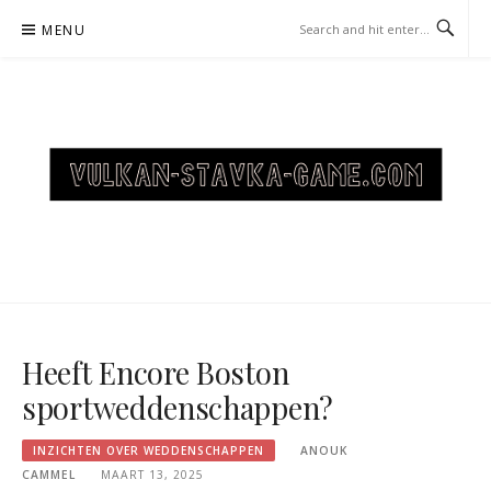
Skip
MENU
to
content
VULKAN-STAVKA-GAME.COM
– INZICHTEN OVER
WEDDENSCHAPPEN
Heeft Encore Boston
sportweddenschappen?
INZICHTEN OVER WEDDENSCHAPPEN
ANOUK
CAMMEL
MAART 13, 2025